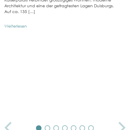
Architektur und eine der gefragtesten Lagen Duisburgs.
Auf ca. 135 […]
Weiterlesen
01
E
W
In
No
st
We