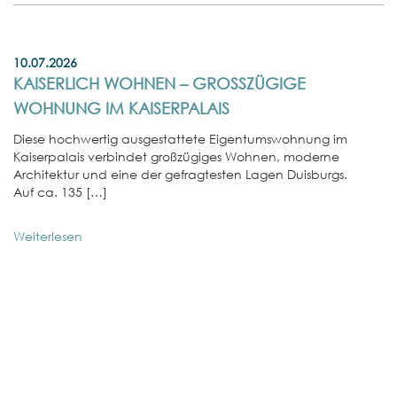
10.07.2026
KAISERLICH WOHNEN – GROSSZÜGIGE W
OHNUNG IM KAISERPALAIS
Diese hochwertig ausgestattete Eigentumswohnung im
Kaiserpalais verbindet großzügiges Wohnen, moderne
Architektur und eine der gefragtesten Lagen Duisburgs.
Auf ca. 135 […]
Weiterlesen
01
E
W
In
No
st