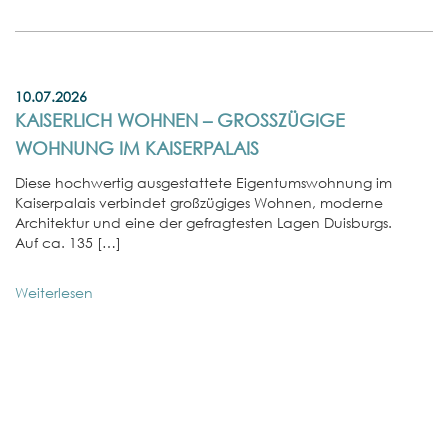
10.07.2026
KAISERLICH WOHNEN – GROSSZÜGIGE W
OHNUNG IM KAISERPALAIS
Diese hochwertig ausgestattete Eigentumswohnung im
Kaiserpalais verbindet großzügiges Wohnen, moderne
Architektur und eine der gefragtesten Lagen Duisburgs.
Auf ca. 135 […]
Weiterlesen
01
E
W
In
No