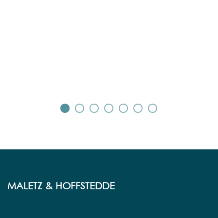
No
st
We
MALETZ & HOFFSTEDDE