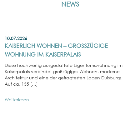
NEWS
10.07.2026
KAISERLICH WOHNEN – GROSSZÜGIGE W
OHNUNG IM KAISERPALAIS
Diese hochwertig ausgestattete Eigentumswohnung im
Kaiserpalais verbindet großzügiges Wohnen, moderne
Architektur und eine der gefragtesten Lagen Duisburgs.
Auf ca. 135 […]
Weiterlesen
01
E
W
In