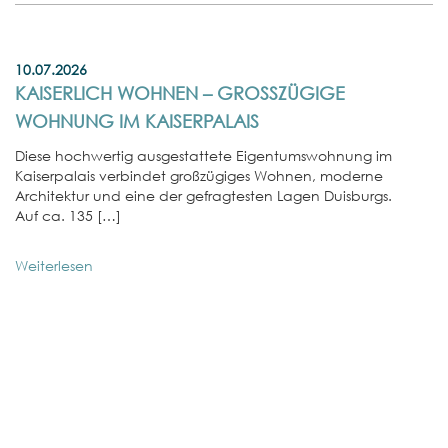
10.07.2026
KAISERLICH WOHNEN – GROSSZÜGIGE W
OHNUNG IM KAISERPALAIS
Diese hochwertig ausgestattete Eigentumswohnung im
Kaiserpalais verbindet großzügiges Wohnen, moderne
Architektur und eine der gefragtesten Lagen Duisburgs.
Auf ca. 135 […]
Weiterlesen
01
E
W
In
No
st