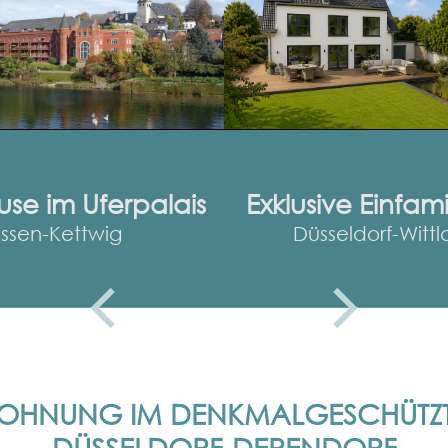
se im Uferpalais
Exklusive Einfami
Essen-Kettwig
Düsseldorf-Wittl
WOHNUNG IM DENKMALGESCHÜTZTE