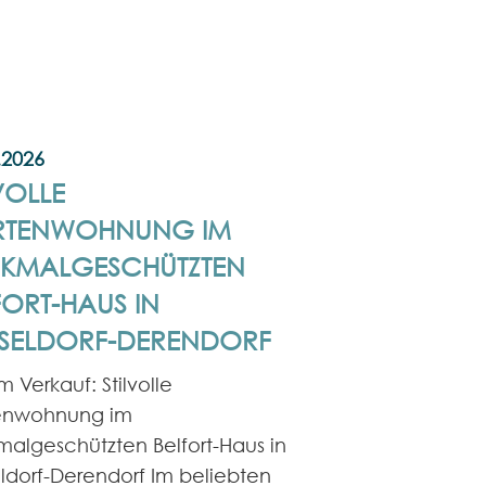
.2026
09.06.2026
VOLLE
NEUBAUPROJ
RTENWOHNUNG IM
MÜLHEIM AN
KMALGESCHÜTZTEN
MODERNE
FORT-HAUS IN
DOPPELHAU
SELDORF-DERENDORF
Nachhaltig woh
Zukunftssicher i
m Verkauf: Stilvolle
Biestenkamp in 
enwohnung im
entstehen zwölf
algeschützten Belfort-Haus in
Doppelhaushälft
ldorf-Derendorf Im beliebten