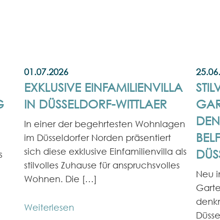
01.07.2026
25.06
EXKLUSIVE EINFAMILIENVILLA
STIL
I
IN DÜSSELDORF-WITTLAER
GA
DEN
In einer der begehrtesten Wohnlagen
BEL
im Düsseldorfer Norden präsentiert
sich diese exklusive Einfamilienvilla als
DÜS
s
stilvolles Zuhause für anspruchsvolles
Neu i
Wohnen. Die […]
Gart
denkm
Weiterlesen
Düsse