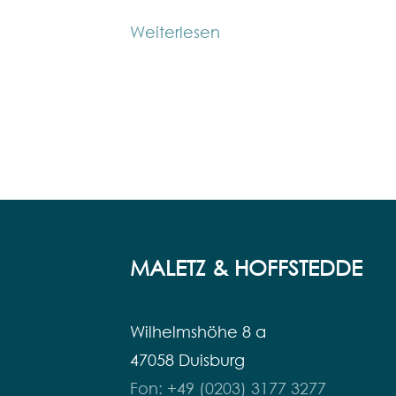
Weiterlesen
MALETZ & HOFFSTEDDE
Wilhelmshöhe 8 a
47058 Duisburg
Fon: +49 (0203) 3177 3277