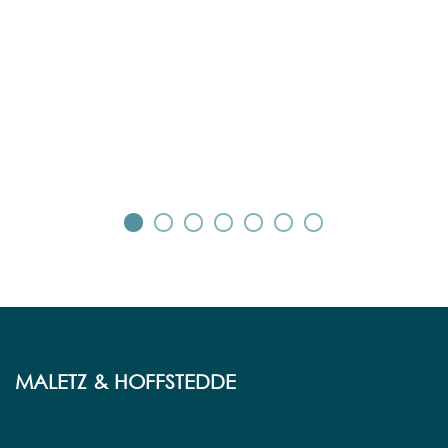
No
st
We
MALETZ & HOFFSTEDDE