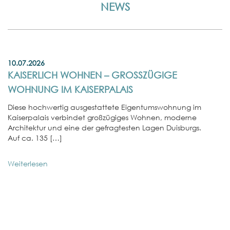
NEWS
10.07.2026
KAISERLICH WOHNEN – GROSSZÜGIGE W
OHNUNG IM KAISERPALAIS
Diese hochwertig ausgestattete Eigentumswohnung im
Kaiserpalais verbindet großzügiges Wohnen, moderne
Architektur und eine der gefragtesten Lagen Duisburgs.
Auf ca. 135 […]
Weiterlesen
01
E
W
In