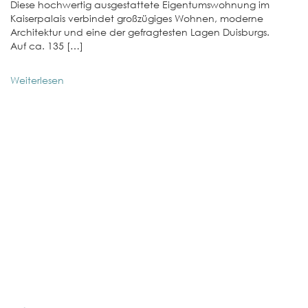
Diese hochwertig ausgestattete Eigentumswohnung im
Kaiserpalais verbindet großzügiges Wohnen, moderne
Architektur und eine der gefragtesten Lagen Duisburgs.
Auf ca. 135 […]
Weiterlesen
01
E
W
In
No
st
We