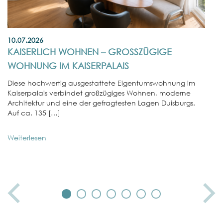
10.07.2026
01
KAISERLICH WOHNEN – GROSSZÜGIGE W
E
OHNUNG IM KAISERPALAIS
W
Diese hochwertig ausgestattete Eigentumswohnung im
In
Kaiserpalais verbindet großzügiges Wohnen, moderne
No
Architektur und eine der gefragtesten Lagen Duisburgs.
st
Auf ca. 135 […]
We
Weiterlesen