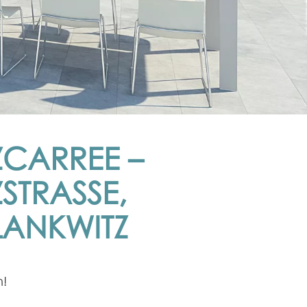
ZCARREE –
STRASSE, B
ANKWITZ
!