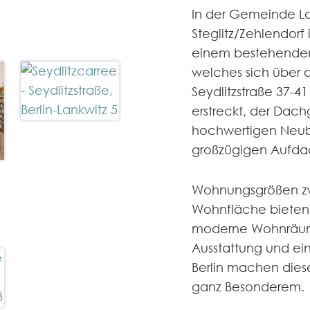
In der Gemeinde Lan
Steglitz/Zehlendorf
einem bestehende
welches sich über d
Seydlitzstraße 37-41
erstreckt, der Dac
hochwertigen Neu
großzügigen Aufdac
Wohnungsgrößen z
Wohnfläche bieten l
moderne Wohnräume
Ausstattung und ei
Berlin machen dies
ganz Besonderem.