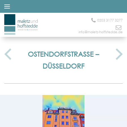
0203 3177 3277
info@maletz-hoffstedde.de
OSTENDORFSTRASSE – D
ÜSSELDORF