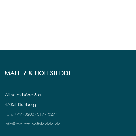
MALETZ & HOFFSTEDDE
Wilhelmshöhe 8 a
47058 Duisburg
Fon: +49 (0203) 3177 3277
info@maletz-hoffstedde.de