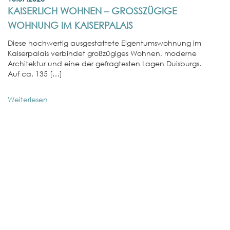
KAISERLICH WOHNEN – GROSSZÜGIGE W
OHNUNG IM KAISERPALAIS
Diese hochwertig ausgestattete Eigentumswohnung im
Kaiserpalais verbindet großzügiges Wohnen, moderne
Architektur und eine der gefragtesten Lagen Duisburgs.
Auf ca. 135 […]
Weiterlesen
01
E
W
In
No
st
We