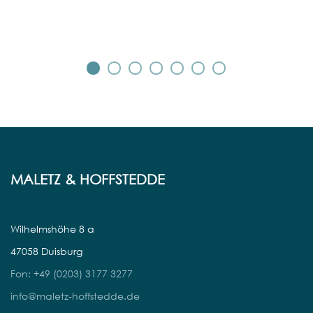
MALETZ & HOFFSTEDDE
Wilhelmshöhe 8 a
47058 Duisburg
Fon: +49 (0203) 3177 3277
info@maletz-hoffstedde.de