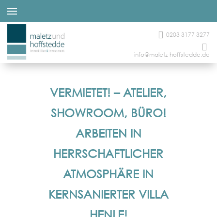
0203 3177 3277
info@maletz-hoffstedde.de
VERMIETET! – ATELIER,
SHOWROOM, BÜRO!
ARBEITEN IN
HERRSCHAFTLICHER
ATMOSPHÄRE IN
KERNSANIERTER VILLA
HENLE!