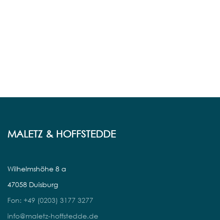
MALETZ & HOFFSTEDDE
Wilhelmshöhe 8 a
47058 Duisburg
Fon: +49 (0203) 3177 3277
info@maletz-hoffstedde.de