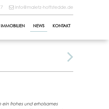
77
info@maletz-hoffstedde.de
IMMOBILIEN
NEWS
KONTAKT
 ein frohes und erholsames