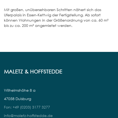
Mit großen, unübersehbaren Schritten nähert sich das
Uferpalais in Essen-Kettwig der Fertigstellung. Ab sofort
können Wohnungen in der Größenordnung von ca. 60 m²
bis zu ca. 200 m² angemietet werden.
MALETZ & HOFFSTEDDE
Wilhelmshöhe 8 a
47058 Duisburg
Fon: +49 (0203) 3177 3277
info@maletz-hoffstedde.de