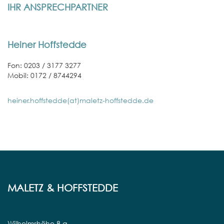
IHR ANSPRECHPARTNER
Heiner Hoffstedde
Fon: 0203 / 3177 3277
Mobil: 0172 / 8744294
heiner.hoffstedde(at)maletz-hoffstedde.de
MALETZ & HOFFSTEDDE
Wilhelmshöhe 8 a