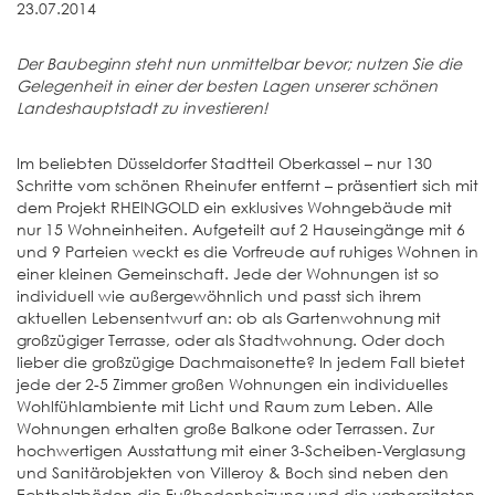
23.07.2014
Der Baubeginn steht nun unmittelbar bevor; nutzen Sie die
Gelegenheit in einer der besten Lagen unserer schönen
Landeshauptstadt zu investieren!
Im beliebten Düsseldorfer Stadtteil Oberkassel – nur 130
Schritte vom schönen Rheinufer entfernt – präsentiert sich mit
dem Projekt RHEINGOLD ein exklusives Wohngebäude mit
nur 15 Wohneinheiten. Aufgeteilt auf 2 Hauseingänge mit 6
und 9 Parteien weckt es die Vorfreude auf ruhiges Wohnen in
einer kleinen Gemeinschaft. Jede der Wohnungen ist so
individuell wie außergewöhnlich und passt sich ihrem
aktuellen Lebensentwurf an: ob als Gartenwohnung mit
großzügiger Terrasse, oder als Stadtwohnung. Oder doch
lieber die großzügige Dachmaisonette? In jedem Fall bietet
jede der 2-5 Zimmer großen Wohnungen ein individuelles
Wohlfühlambiente mit Licht und Raum zum Leben. Alle
Wohnungen erhalten große Balkone oder Terrassen. Zur
hochwertigen Ausstattung mit einer 3-Scheiben-Verglasung
und Sanitärobjekten von Villeroy & Boch sind neben den
Echtholzböden die Fußbodenheizung und die vorbereiteten