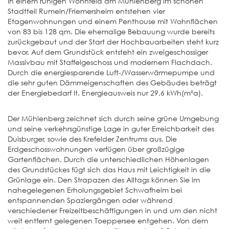
In einem ruhigen Wohnfeld am Mühlenberg im schönen
Stadtteil Rumeln/Friemersheim entstehen vier
Etagenwohnungen und einem Penthouse mit Wohnflächen
von 83 bis 128 qm. Die ehemalige Bebauung wurde bereits
zurückgebaut und der Start der Hochbauarbeiten steht kurz
bevor. Auf dem Grundstück entsteht ein zweigeschossiger
Massivbau mit Staffelgeschoss und modernem Flachdach.
Durch die energiesparende Luft-/Wasserwärmepumpe und
die sehr guten Dämmeigenschaften des Gebäudes beträgt
der Energiebedarf lt. Energieausweis nur 29,6 kWh(m²a).
Der Mühlenberg zeichnet sich durch seine grüne Umgebung
und seine verkehrsgünstige Lage in guter Erreichbarkeit des
Duisburger, sowie des Krefelder Zentrums aus. Die
Erdgeschosswohnungen verfügen über großzügige
Gartenflächen. Durch die unterschiedlichen Höhenlagen
des Grundstückes fügt sich das Haus mit Leichtigkeit in die
Grünlage ein. Den Strapazen des Alltags können Sie im
nahegelegenen Erholungsgebiet Schwafheim bei
entspannenden Spaziergängen oder während
verschiedener Freizeitbeschäftigungen in und um den nicht
weit entfernt gelegenen Toeppersee entgehen. Von dem