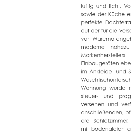
luftig und licht. 
sowie der Küche e
perfekte Dachterra
auf der für die Ver
von Warema angebra
moderne nahezu
Markenhersteller
Einbaugeräten ebe
im Ankleide- und 
Waschtischunter
Wohnung wurde mi
steuer- und pro
versehen und ve
anschließenden, o
drei Schlafzimmer,
mit bodengleich g