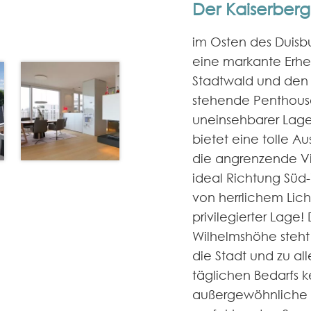
Der Kaiserberg
im Osten des Duisbur
eine markante Erh
Stadtwald und den 
stehende Penthouse
uneinsehbarer Lage
bietet eine tolle A
die angrenzende V
ideal Richtung Süd-
von herrlichem Licht
privilegierter Lage
Wilhelmshöhe steht
die Stadt und zu a
täglichen Bedarfs 
außergewöhnliche La