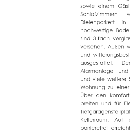
sowie einem Gäs
Schlafzimmern
Dielenparkett 
hochwertige Boden
sind 3-fach vergla
versehen. Außen w
und witterungsbe
ausgestattet. D
Alarmanlage und
und viele weitere
Wohnung zu einer 
Über den komfort
breiten und für Ele
Tiefgaragenstel
Kellerraum. Auf
barrierefrei erreic