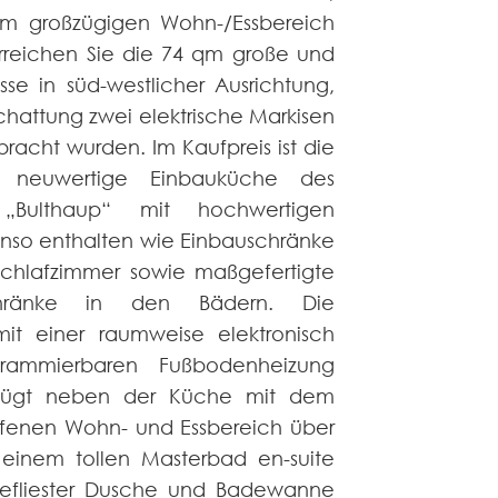
Vom großzügigen Wohn-/Essbereich
rreichen Sie die 74 qm große und
sse in süd-westlicher Ausrichtung,
schattung zwei elektrische Markisen
cht wurden. Im Kaufpreis ist die
 neuwertige Einbauküche des
s „Bulthaup“ mit hochwertigen
nso enthalten wie Einbauschränke
Schlafzimmer sowie maßgefertigte
schränke in den Bädern. Die
t einer raumweise elektronisch
grammierbaren Fußbodenheizung
rfügt neben der Küche mit dem
ffenen Wohn- und Essbereich über
 einem tollen Masterbad en-suite
efliester Dusche und Badewanne