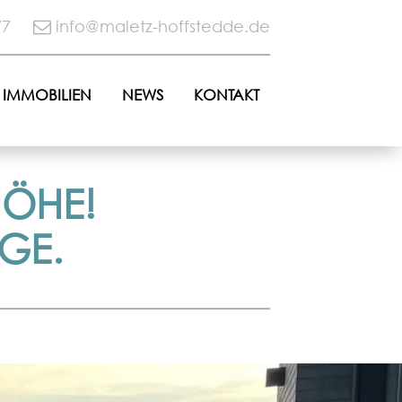
77
info@maletz-hoffstedde.de
IMMOBILIEN
NEWS
KONTAKT
HÖHE!
GE.